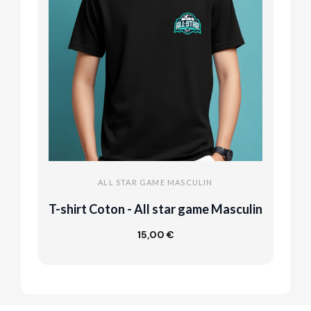
ALL STAR GAME MASCULIN
T-shirt Coton - All star game Masculin
S
15,00 €
Customize